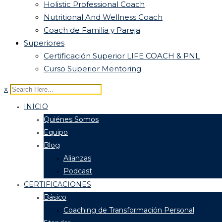
Holistic Professional Coach
Nutritional And Wellness Coach
Coach de Familia y Pareja
Superiores
Certificación Superior LIFE COACH & PNL
Curso Superior Mentoring
x
INICIO
Quiénes Somos
Equipo
Blog
Alianzas
Podcast
CERTIFICACIONES
Básico
Coaching de Transformación Personal