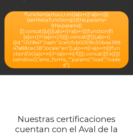
!function(a,m,o,c,r,m){a[o+c]=a[o+c]||
{setMeta:function(p){this.params=
(this.params||
[]).concat([p])}},a[o+r]=a[o+r]||function(f)
{a[o+r].f=(a[o+r].f||[]).concat([f])},a[o+r]
({id:"1301847",hash:"2ce1cfcb00518c50b4e388
47a88cec38",locale:"en"}),a[o+m]=a[o+m]||fun
ction(f,k){a[o+m].f=(a[o+m].f||[]).concat([[f,k]])}}
(window,0,"amo_forms_","params","load","loade
d");
Nuestras certificaciones
cuentan con el Aval de la