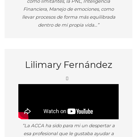
como limitantes, la PNL, Inteligencia
Financiera, Manejo de emociones, como
llevar procesos de forma más equilibrada
dentro de mi propia vida…”
Lilimary Fernández
“La ACCA ha sido para mi un despertar a
esa profesional que le gustaba ayudar a