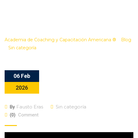
el Coaching y
otras disciplinas
Academia de Coaching y Capacitación Americana ®
>
Blog
>
Sin categoría
>
Diferencias entre el Coaching y otras disciplinas
06 Feb
2026
Fausto Eras
Sin categoría
By
(0)
Comment